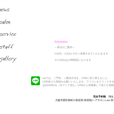
Information
↑
～休日のご案内～
5/4(月)、5/5(火) サロン休業させていただきます
※5/24(日)は14時閉店になります
noiでは、ご予約、ご案内方法を、LINEに切り替えました。
LINE友だち登録をお願いいたします。アイコンをクリックす
@ybn5906sを（＠マーク含む）LINEからID検索して友だち
完全予約制 TEL 06-
大阪市西区新町の美容室/美容院(ヘアサロン) noi 